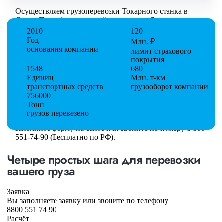
Осуществляем грузоперевозки Токарного станка в
Санкт-Петербурге, по всей территории России и стран
СНГ. Мы уже перевезли более 756 000 тонн грузов для
2010
120
таких крупных компаний, как: Газпром, ЛСР,
Год
Млн. ₽
Пиастрелла, Свел, Кровтрейд и многих других. Чтобы
основания компании
лимит страхового
убедиться зайдите в раздел «Наш опыт».
покрытия
1548
680
Предоставляем все стандартные виды дополнительных
Единиц
Млн. т-км
услуг: оформление страховки, погрузочно-
транспортных средств
грузооборот компании
разгрузочные работы, оформление документации,
756000
экспедирование. За каждым клиентом закреплен
Тонн
менеджер, который сообщит о текущем статусе вашего
грузов перевезено
груза. Чтобы получить коммерческое предложение
заполните форму на сайте или звоните по номеру 8 800
551-74-90 (Бесплатно по РФ).
Четыре простых шага для перевозки
вашего груза
Заявка
Вы заполняете заявку или звоните по телефону
8800 551 74 90
Расчёт