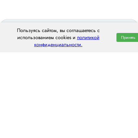
Пользуясь сайтом, вы соглашаетесь с
использованием cookies и
политикой
Принять
конфиденциальности.
ООО «ЦЕНТРАЛ ТРАНС»
197022, г. Санкт-Петербург, ул. Профессора Попова, 37Щ
пн–пт: 8:00–20:00
8 (800) 551 7490
spb@centraltrans.ru
Написать руководителю