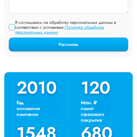
Я соглашаюсь на обработку персональных данных в
соответствии с условиями
Политики обработки
персональных данных
Рассчитать
2010
2010
120
120
Год
Млн. ₽
основания
лимит
компании
страхового
покрытия
1548
1548
680
680