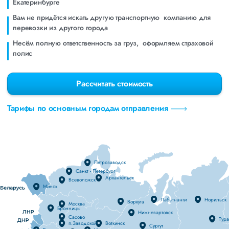
Eкатеринбурге
Вам не придётся искать другую транспортную компанию для
перевозки из другого города
Несём полную ответственность за груз, оформляем страховой
полис
Рассчитать стоимость
Тарифы по основным городам отправления
Петрозаводск
Санкт - Петербург
Архангельск
Всеволожск
Минск
Лабытнанги
Норильск
Воркута
Москва
Бронницы
Нижневартовск
Сасово
Тур
п.Заводской
Воткинск
Сургут