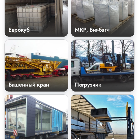
Еврокуб
МКР, Биг-бэги
Башенный кран
Погрузчик