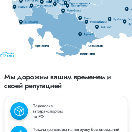
Волноваха
Нижнекамск
Ульяновск
Краснотурьинск
Пермь
Котельниково
Екатеринбург
Марьянская
И
Челябинск
Омск
Кузбасс
Уст
с. Алмало
Новосибирск
Ку
Барнаул
Рудный
свайп
влево
Мы дорожим вашим временем и
своей репутацией
Перевозка
автотранспортом
по РФ
Подача транспорта на погрузку без опозданий