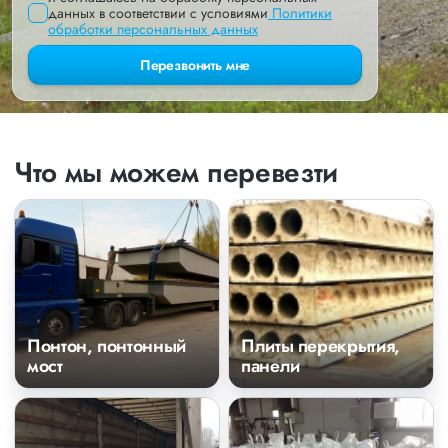
данных в соответствии с условиями
Политики
обработки персональных данных
Перезвонить мне
Что мы можем перевезти
Понтон, понтонный
Плиты перекрытия,
мост
панели