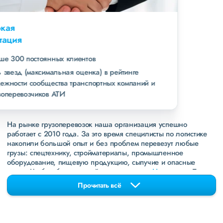
Высокая
репутация
свыше 300 постоянных клиентов
пять звезд (максимальная оценка) в рейтинге
надежности сообщества транспортных компаний и
грузоперевозчиков АТИ
На рынке грузоперевозок наша организация успешно
работает с 2010 года. За это время специлисты по логистике
накопили большой опыт и без проблем перевезут любые
грузы: спецтехнику, стройматериалы, промышленное
оборудование, пищевую продукцию, сыпучие и опасные
грузы. Чтобы убедиться зайдите в раздел
«Наш опыт»
. Там
свежие примеры перевозок, которые обновляются несколько
Прочитать всё
раз в неделю. Также недавно мы запустили новые
направления в
ДНР
и
ЛНР
. Предоставляем все стандартные
виды дополнительных услуг: оформление страховки,
погрузочно-разгрузочные работы, оформление документации,