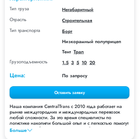
Тип груза
Негабаритный
Отрасль
Строительная
Тип транспорта
Борт
Низкорамный полуприцеп
Тент
Трал
Грузоподъемность
1.5
3
5
10
20
Цена:
По запросу
Оставить заявку
Наша компания СentralTrans с 2010 года работает на
рынке междугородних и международных перевозок
любой сложности. За это время специалисты по
логистике накопили большой опыт и с легкостью помогут
перевезти любые грузы, в том числе Сэндвич-панели.
Больше