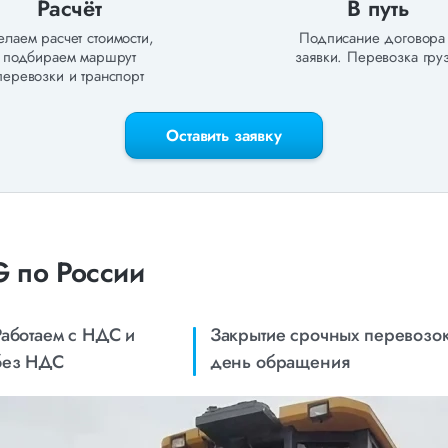
Расчёт
В путь
лаем расчет стоимости,
Подписание договора
подбираем маршрут
заявки. Перевозка груз
перевозки и транспорт
Оставить заявку
G по России
Работаем с НДС и
Закрытие срочных перевозок
без НДС
день обращения