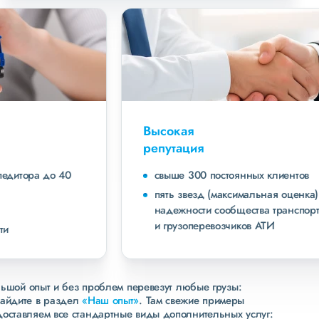
Высокая
репутация
свыше 300 постоянных клиентов
пять звезд (максимальная оценка) в рейтинге
надежности сообщества транспортных компаний
и грузоперевозчиков АТИ
льшой опыт и без проблем перевезут любые грузы:
зайдите в раздел
«Наш опыт»
. Там свежие примеры
доставляем все стандартные виды дополнительных услуг: