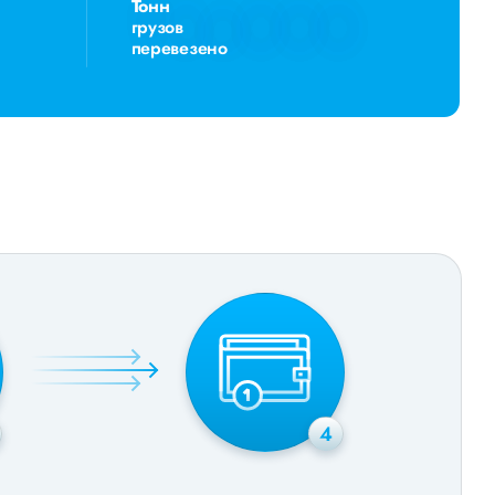
Тонн
грузов
перевезено
4