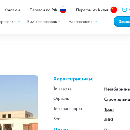
Контакты
Перегон по РФ
Перегон из Китая
еревозки
Виды перевозок
Направления
Заказ
Характеристики:
Тип груза
Негабаритн
Отрасль
Строительна
Тип транспорта
Трал
Вес
5-50