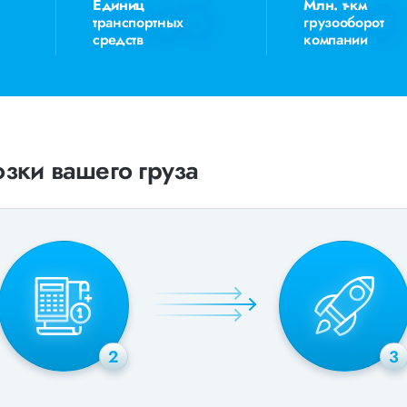
Единиц
Млн. т-км
транспортных
грузооборот
средств
компании
зки вашего груза
2
3