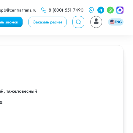
spb@centraltrans.ru
8 (800) 551 7490
ать звонок
Заказать расчет
ENG
ый, тяжеловесный
я