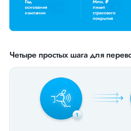
Год
Млн. ₽
основания
лимит
компании
страхового
покрытия
Четыре простых шага для перево
1