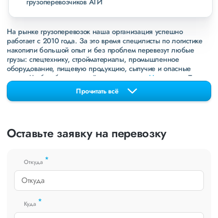
грузоперевозчиков АТИ
На рынке грузоперевозок наша организация успешно
работает с 2010 года. За это время специлисты по логистике
накопили большой опыт и без проблем перевезут любые
грузы: спецтехнику, стройматериалы, промышленное
оборудование, пищевую продукцию, сыпучие и опасные
грузы. Чтобы убедиться зайдите в раздел
«Наш опыт»
. Там
свежие примеры перевозок, которые обновляются несколько
Прочитать всё
раз в неделю. Также недавно мы запустили новые
направления в
ДНР
и
ЛНР
. Предоставляем все стандартные
виды дополнительных услуг: оформление страховки,
погрузочно-разгрузочные работы, оформление документации,
Оставьте заявку на перевозку
экспедирование. За каждым клиентом закреплен менеджер,
который сообщит о текущем статусе вашего груза. Чтобы
получить коммерческое предложение заполните форму на
*
сайте или звоните по номеру
8 800 551-74-90
(Бесплатно по
Откуда
РФ).
*
Куда