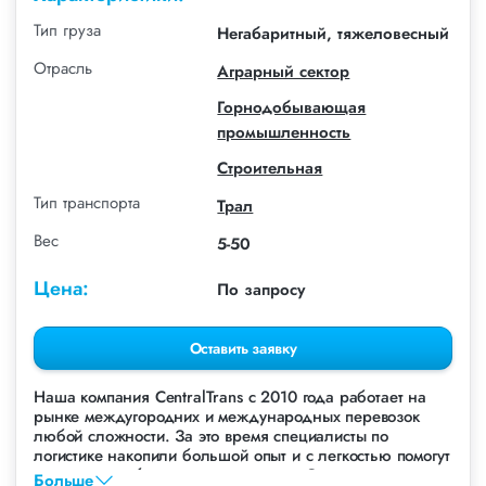
Тип груза
Негабаритный, тяжеловесный
Отрасль
Аграрный сектор
Горнодобывающая
промышленность
Строительная
Тип транспорта
Трал
Вес
5-50
Цена:
По запросу
Оставить заявку
Наша компания СentralTrans с 2010 года работает на
рынке междугородних и международных перевозок
любой сложности. За это время специалисты по
логистике накопили большой опыт и с легкостью помогут
перевезти любые грузы, в том числе Экскаватор
Больше