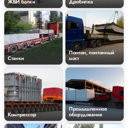
ЖБИ балки
Дробилка
Понтон, понтонный
Станки
мост
Промышленное
Компрессор
оборудование