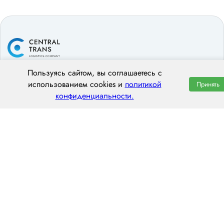
Пользуясь сайтом, вы соглашаетесь с
ООО «ЦЕНТРАЛ ТРАНС»
использованием cookies и
политикой
Принять
конфиденциальности.
197022, г. Санкт-Петербург, ул. Профессора Попова, 37Щ
пн–пт: 8:00–20:00
8 (800) 551 7490
spb@centraltrans.ru
Написать руководителю
О компании
Контакты