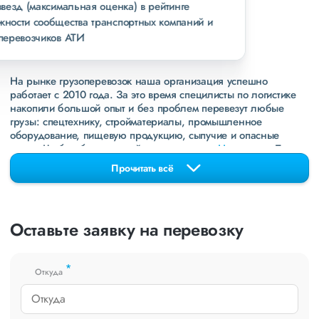
пять звезд (максимальная оценка) в рейтинге
надежности сообщества транспортных компаний и
грузоперевозчиков АТИ
На рынке грузоперевозок наша организация успешно
работает с 2010 года. За это время специлисты по логистике
накопили большой опыт и без проблем перевезут любые
грузы: спецтехнику, стройматериалы, промышленное
оборудование, пищевую продукцию, сыпучие и опасные
грузы. Чтобы убедиться зайдите в раздел
«Наш опыт»
. Там
свежие примеры перевозок, которые обновляются несколько
Прочитать всё
раз в неделю. Также недавно мы запустили новые
направления в
ДНР
и
ЛНР
. Предоставляем все стандартные
виды дополнительных услуг: оформление страховки,
погрузочно-разгрузочные работы, оформление документации,
Оставьте заявку на перевозку
экспедирование. За каждым клиентом закреплен менеджер,
который сообщит о текущем статусе вашего груза. Чтобы
получить коммерческое предложение заполните форму на
*
сайте или звоните по номеру
8 800 551-74-90
(Бесплатно по
Откуда
РФ).