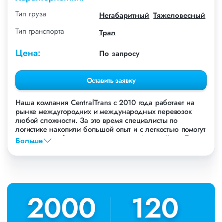
Тип груза
Негабаритный
Тяжеловесный
Тип транспорта
Трал
Цена:
По запросу
Оставить заявку
Наша компания СentralTrans с 2010 года работает на
рынке междугородних и международных перевозок
любой сложности. За это время специалисты по
логистике накопили большой опыт и с легкостью помогут
перевезти любые грузы, в том числе Автогрейдер Terex.
Больше
Осуществляем грузоперевозки Автогрейдера Terex в
Санкт-Петербурге, по всей территории России и стран
СНГ. Мы уже перевезли более 756 000 тонн грузов для
таких крупных компаний, как: Газпром, ЛСР,
Пиастрелла, Свел, Кровтрейд и многих других. Чтобы
2010
2010
120
120
убедиться зайдите в раздел «Наш опыт».
Предоставляем все стандартные виды дополнительных