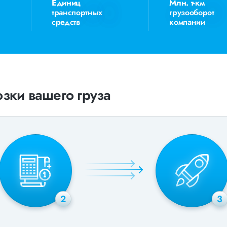
Единиц
Млн. т-км
транспортных
грузооборот
средств
компании
зки вашего груза
2
3