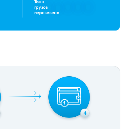
Тонн
грузов
перевезено
4