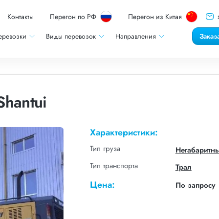
Контакты
Перегон по РФ
Перегон из Китая
еревозки
Виды перевозок
Направления
Заказ
hantui
Характеристики:
Тип груза
Негабаритн
Тип транспорта
Трал
Цена:
По запросу