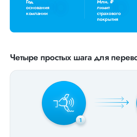
Год
Млн. ₽
основания
лимит
компании
страхового
покрытия
Четыре простых шага для перево
1