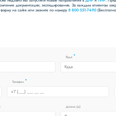
акже недавно мы запустили новые направления в
ДНР
и
ЛНР
. Пре
ормление документации, экспедирование. За каждым клиентом зак
 форму на сайте или звоните по номеру
8 800 551-74-90
(Бесплатно
*
Куда
*
Телефон
)
Длина (м)