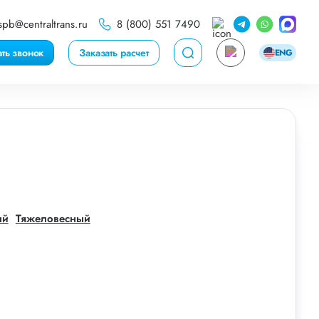
spb@centraltrans.ru
8 (800) 551 7490
ать звонок
Заказать расчет
ENG
ый
Тяжеловесный